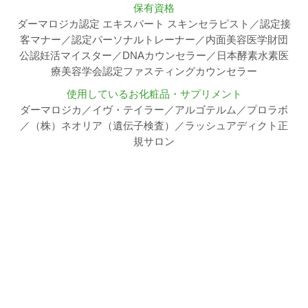
保有資格
ダーマロジカ認定 エキスパート スキンセラピスト／認定接
客マナー／認定パーソナルトレーナー／内面美容医学財団
公認妊活マイスター／DNAカウンセラー／日本酵素水素医
療美容学会認定ファスティングカウンセラー
使用しているお化粧品・サプリメント
ダーマロジカ／イヴ・テイラー／アルゴテルム／プロラボ
／（株）ネオリア（遺伝子検査）／ラッシュアディクト正
規サロン