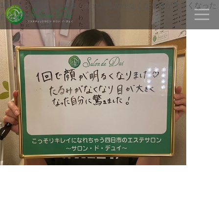
1回で顔が明るくなりました☆たるみがなくなり目が大きくなった
toggle
自分に驚きました！！