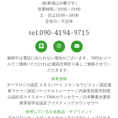
（駐車場は10番です）
営業時間／10:00～19:00
土・日は10:00～18:00
定休日／不定休
tel.090-4194-9715
施術中は電話に出られない場合がございます。
SNSかメー
ルでご連絡いただければ
確認次第折り返しご連絡させてい
ただきます。
保有資格
ダーマロジカ認定 エキスパート スキンセラピスト／認定接
客マナー／認定パーソナルトレーナー／内面美容医学財団
公認妊活マイスター／DNAカウンセラー／日本酵素水素医
療美容学会認定ファスティングカウンセラー
使用しているお化粧品・サプリメント
ダーマロジカ／イヴ・テイラー／アルゴテルム／プロラボ