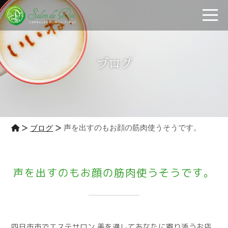
toggle
ブログ
声を出すのもお顔の筋肉使うそうです。
ブログ
声を出すのもお顔の筋肉使うそうです。
四日市市でエステサロン 美を通してあなたに寄り添うお店