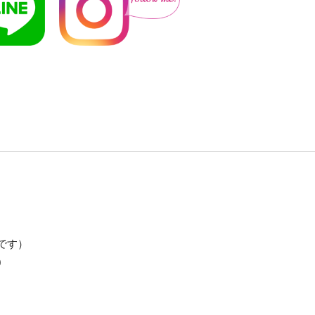
です）
0