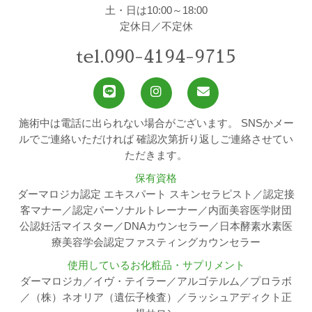
土・日は10:00～18:00
定休日／不定休
tel.090-4194-9715
施術中は電話に出られない場合がございます。
SNSかメー
ルでご連絡いただければ
確認次第折り返しご連絡させてい
ただきます。
保有資格
ダーマロジカ認定 エキスパート スキンセラピスト／認定接
客マナー／認定パーソナルトレーナー／内面美容医学財団
公認妊活マイスター／DNAカウンセラー／日本酵素水素医
療美容学会認定ファスティングカウンセラー
使用しているお化粧品・サプリメント
ダーマロジカ／イヴ・テイラー／アルゴテルム／プロラボ
／（株）ネオリア（遺伝子検査）／ラッシュアディクト正