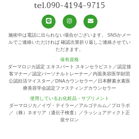
tel.090-4194-9715
施術中は電話に出られない場合がございます。
SNSかメー
ルでご連絡いただければ
確認次第折り返しご連絡させてい
ただきます。
保有資格
ダーマロジカ認定 エキスパート スキンセラピスト／認定接
客マナー／認定パーソナルトレーナー／内面美容医学財団
公認妊活マイスター／DNAカウンセラー／日本酵素水素医
療美容学会認定ファスティングカウンセラー
使用しているお化粧品・サプリメント
ダーマロジカ／イヴ・テイラー／アルゴテルム／プロラボ
／（株）ネオリア（遺伝子検査）／ラッシュアディクト正
規サロン