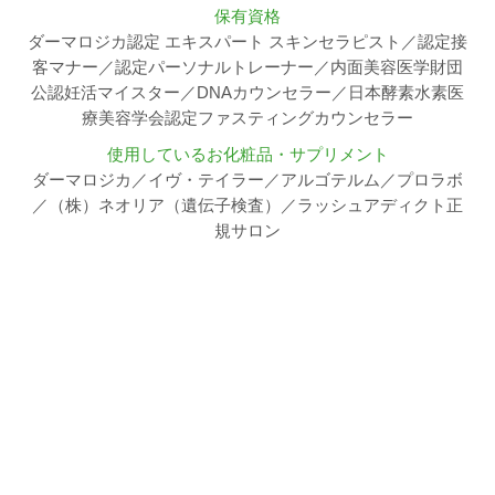
保有資格
ダーマロジカ認定 エキスパート スキンセラピスト／認定接
客マナー／認定パーソナルトレーナー／内面美容医学財団
公認妊活マイスター／DNAカウンセラー／日本酵素水素医
療美容学会認定ファスティングカウンセラー
使用しているお化粧品・サプリメント
ダーマロジカ／イヴ・テイラー／アルゴテルム／プロラボ
／（株）ネオリア（遺伝子検査）／ラッシュアディクト正
規サロン