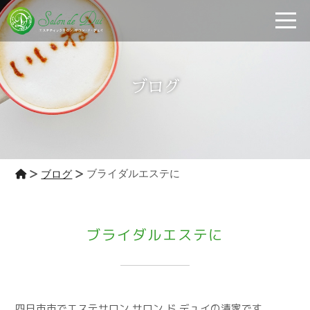
toggle
ブログ
ブライダルエステに
ブログ
ブライダルエステに
四日市市でエステサロン サロン ド デュイの清家です。